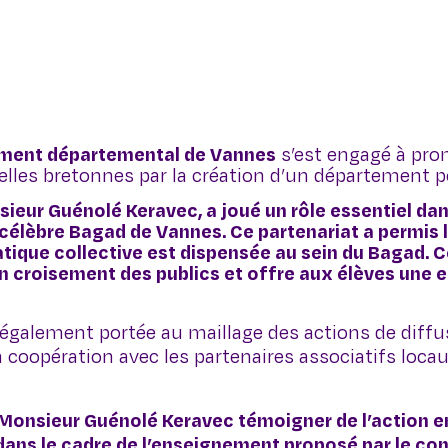
ement départemental de Vannes
s’est engagé à prom
lles bretonnes par la création d’un département p
nsieur
Guénolé Keravec
, a joué un rôle essentiel d
e célèbre Bagad de Vannes. Ce partenariat a permis 
atique collective est dispensée au sein du Bagad. C
un croisement des publics et offre aux élèves une
st également portée au maillage des actions de diff
en coopération avec les partenaires associatifs locau
Monsieur Guénolé Keravec témoigner de l’action en
ans le cadre de l’enseignement proposé par le cons