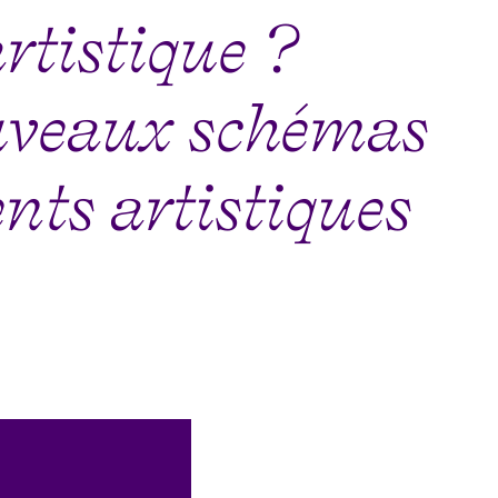
rtistique ?
ouveaux schémas
ts artistiques