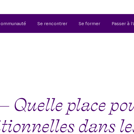
 communauté
Se rencontrer
Se former
Passer à l
uelle place pou
tionnelles dans le