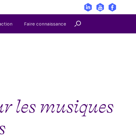
’action
Faire connaissance
r les musiques
s